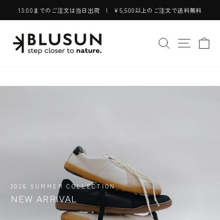
コ
13:00までのご注文は当日出荷 | ¥5,500以上のご注文で送料無料
ン
ス
テ
BLUSUN
ラ
サイトを検索
サイトナ
カ
ン
イ
公
ツ
ド
に
式
シ
ス
ョ
オ
キ
ー
ッ
を
ン
プ
止
す
ラ
め
る
る
イ
ン
2026 SUMMER COLLECTION
NEW ARRIVAL
ス