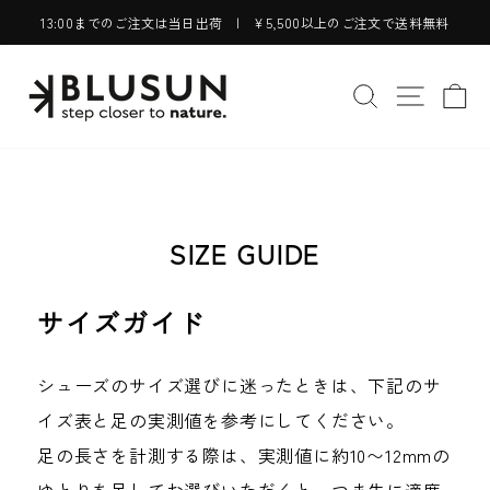
コ
13:00までのご注文は当日出荷 | ¥5,500以上のご注文で送料無料
ン
ス
テ
ラ
サイトを検索
サイトナ
カ
ン
イ
ツ
ド
に
シ
ス
ョ
キ
ー
ッ
SIZE GUIDE
を
プ
止
す
め
サイズガイド
る
る
シューズのサイズ選びに迷ったときは、下記のサ
イズ表と足の実測値を参考にしてください。
足の長さを計測する際は、実測値に約10〜12mmの